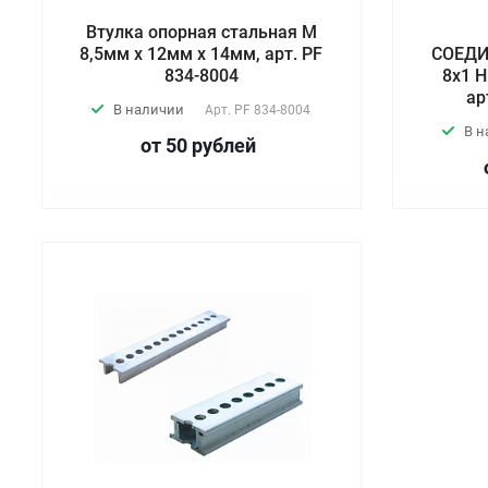
Втулка опорная стальная М
8,5мм х 12мм х 14мм, арт. PF
СОЕД
834-8004
8х1 Н
ар
В наличии
Арт.
PF 834-8004
В 
от 50
руб
лей