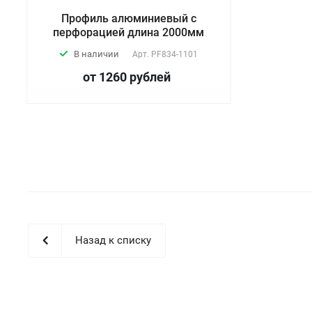
Профиль алюминиевый с
перфорацией длина 2000мм
В наличии
Арт.
PF834-1101
от 1260
руб
лей
Назад к списку