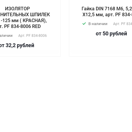
ИЗОЛЯТОР
Гайка DIN 7168 М6, 5,
ИНИТЕЛЬНЫХ ШПИЛЕК
X12,5 мм, арт. PF 834
 -125 мм ( КРАСНАЯ),
В наличии
Арт.
PF 83
т. PF 834-8006 RED
от 50
руб
лей
наличии
Арт.
PF 834-8006
от 32,2
руб
лей