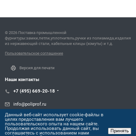
© 2026 Поставка промышленной
фурнитуры:замки,петли,уплотнитель,ручки из полиамида,изделия
из нержавеющей стали, кабельные клицы (хомуты) и т.д.
Пользовательское соглашение
Версия для печати
Наши контакты
+7 (495) 669-20-18
info@poliprof.ru
Данный веб-сайт использует cookie-файлы в
ул. Черняховского, 86/1
целях предоставления вам лучшего
пользовательского опыта на нашем сайте.
Продолжая использовать данный сайт, вы
Принять
соглашаетесь с использованием нами