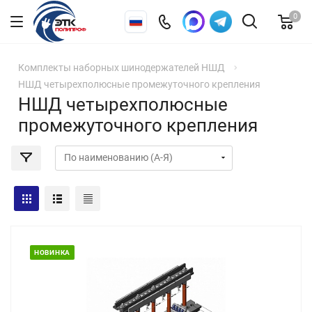
0
Комплекты наборных шинодержателей НШД
НШД четырехполюсные промежуточного крепления
НШД четырехполюсные
промежуточного крепления
НОВИНКА