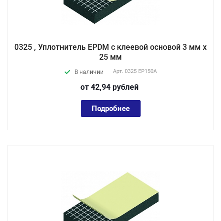
0325 , Уплотнитель EPDM с клеевой основой 3 мм х
25 мм
Арт.
0325 EP150А
В наличии
от 42,94
руб
лей
Подробнее