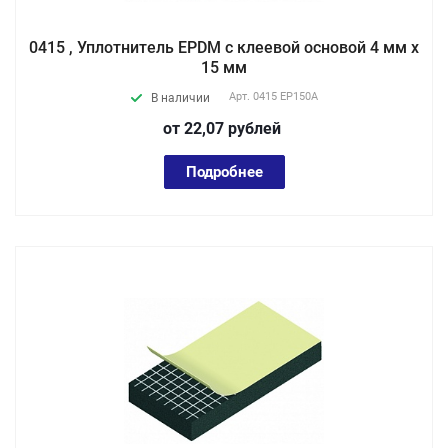
0415 , Уплотнитель EPDM с клеевой основой 4 мм х
15 мм
Арт.
0415 EP150А
В наличии
от 22,07
руб
лей
Подробнее