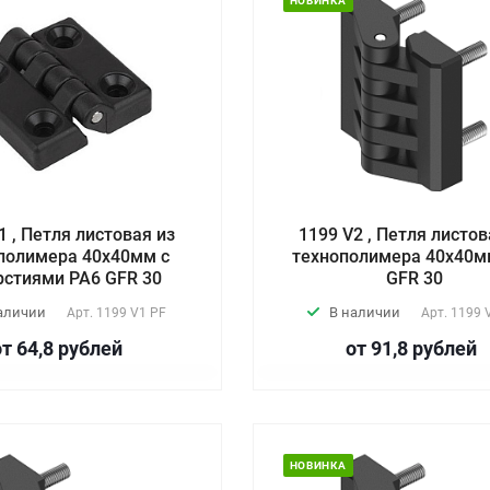
НОВИНКА
1 , Петля листовая из
1199 V2 , Петля листов
полимера 40х40мм с
технополимера 40х40м
рстиями PA6 GFR 30
GFR 30
аличии
В наличии
Арт.
1199 V1 PF
Арт.
1199 
от 64,8
руб
лей
от 91,8
руб
лей
НОВИНКА