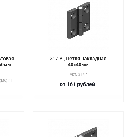
стовая
317.P , Петля накладная
х50мм
40х40мм
Арт.
317P
(М6) PF
от 161
руб
лей