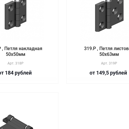
P , Петля накладная
319.P , Петля листо
50х50мм
50х63мм
Арт.
318P
Арт.
319P
от 184
руб
лей
от 149,5
руб
лей