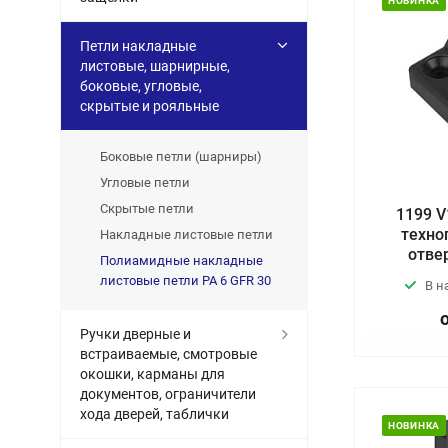
НОВИНКА
Петли накладные
листовые, шарнирные,
боковые, угловые,
скрытые и рояльные
Боковые петли (шарниры)
Угловые петли
Скрытые петли
1199 V
техно
Накладные листовые петли
отве
Полиамидные накладные
листовые петли PA 6 GFR 30
В н
Ручки дверные и
встраиваемые, смотровые
окошки, карманы для
документов, ограничители
хода дверей, таблички
НОВИНКА