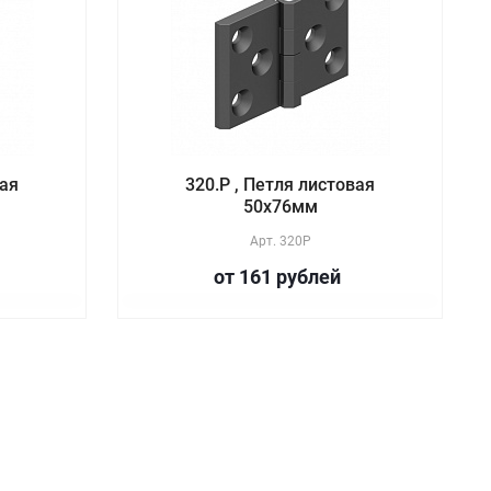
вая
320.P , Петля листовая
50х76мм
Арт.
320P
от 161
руб
лей