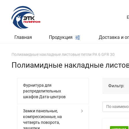
Главная
Продукция
Доставка и о
Полиамидные накладные листовые петли PA 6 GFR 30
Полиамидные накладные листовы
Фурнитура для
Фильтр:
распределительных
шкафов Дата-центров
Замки панельные,
компрессионные, на
четверть поворота,
защелки