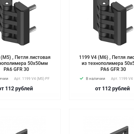
 (М5) , Петля листовая
1199 V4 (М6) , Петля ли
хнополимера 50х50мм
из технополимера 50
PA6 GFR 30
PA6 GFR 30
ичии
В наличии
Арт.
1199 V4 (М5) PF
Арт.
1199 V4 
от 112
руб
лей
от 112
руб
лей