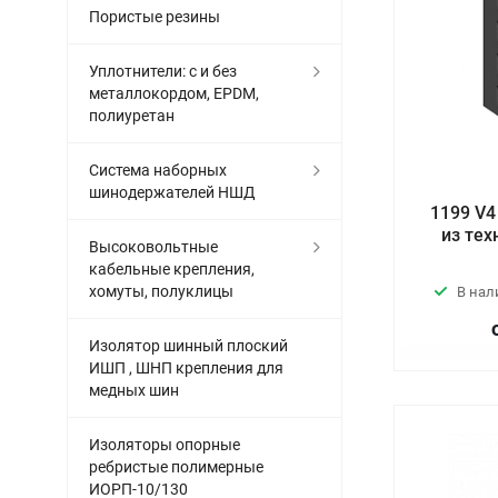
Пористые резины
Уплотнители: с и без
металлокордом, EPDM,
полиуретан
Система наборных
шинодержателей НШД
1199 V4
из те
Высоковольтные
кабельные крепления,
хомуты, полуклицы
В нал
Изолятор шинный плоский
ИШП , ШНП крепления для
медных шин
Изоляторы опорные
ребристые полимерные
ИОРП-10/130