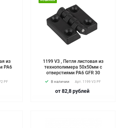
НОВИНКА
ая из
1199 V3 , Петля листовая из
м PA6
технополимера 50х50мм с
отверстиями PA6 GFR 30
В наличии
V2 PF
Арт.
1199 V3 PF
от 82,8
руб
лей