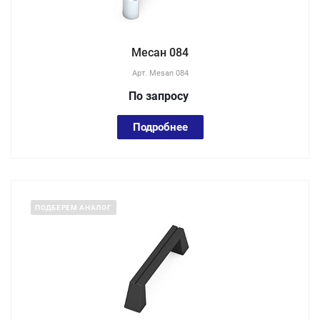
Месан 084
Арт.
Mesan 084
По зап
р
осу
Подробнее
ПОДБЕРЕМ АНАЛОГ