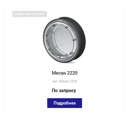
ПОДБЕРЕМ АНАЛОГ
Месан 2220
Арт.
Mesan 2220
По зап
р
осу
Подробнее