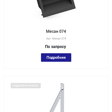
Месан 074
Арт.
Mesan 074
По зап
р
осу
Подробнее
ПОДБЕРЕМ АНАЛОГ