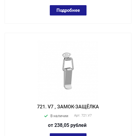
Подробнее
721. V7 , ЗАМОК-ЗАЩЁЛКА
Арт.
721.V7
В наличии
от 238,05
руб
лей