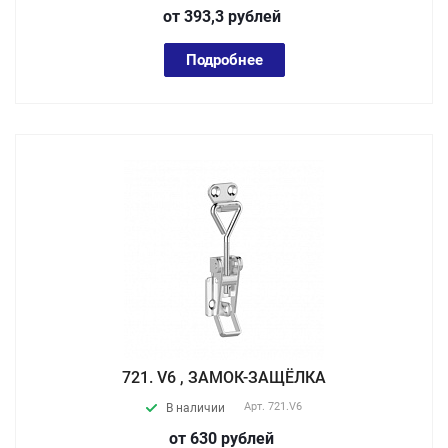
от 393,3
руб
лей
Подробнее
721. V6 , ЗАМОК-ЗАЩЁЛКА
Арт.
721.V6
В наличии
от 630
руб
лей