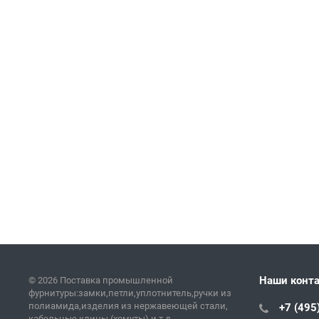
Наши конт
© 2026 Поставка промышленной
фурнитуры:замки,петли,уплотнитель,ручки из
полиамида,изделия из нержавеющей стали,
+7 (495
кабельные клицы (хомуты) и т.д.