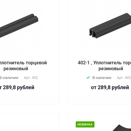
Уплотнитель торцевой
402-1 , Уплотнитель то
резиновый
резиновый
В наличии
В наличии
Арт.
402
Арт.
402
т 289,8
руб
лей
от 289,8
руб
лей
НОВИНКА