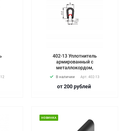
ь
402-13 Уплотнитель
армированный с
металлокордом,
В наличии
-12
Арт.
402-13
от 200
руб
лей
НОВИНКА