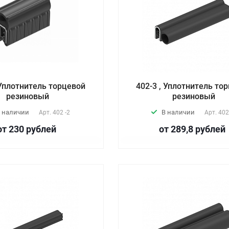
 Уплотнитель торцевой
402-3 , Уплотнитель то
резиновый
резиновый
 наличии
В наличии
Арт.
402 -2
Арт.
402
от 230
руб
лей
от 289,8
руб
лей