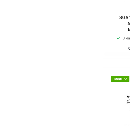
SGA1
а
В н
НОВИНКА