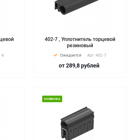
рцевой
402-7 , Уплотнитель торцевой
резиновый
Ожидается
 -6
Арт.
402 -7
от 289,8
руб
лей
НОВИНКА