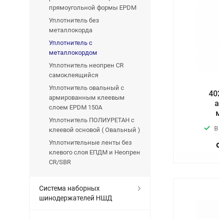
прямоугольной формы EPDM
Уплотнитель без
металлокорда
Уплотнитель с
металлокордом
Уплотнитель неопрен CR
самоклеящийся
Уплотнитель овальный с
40
армированным клеевым
а
слоем EPDM 150A
Уплотнитель ПОЛИУРЕТАН с
В
клеевой основой ( Овальный )
Уплотнительные ленты без
клевого слоя ЕПДМ и Неопрен
CR/SBR
Система наборных
шинодержателей НШД