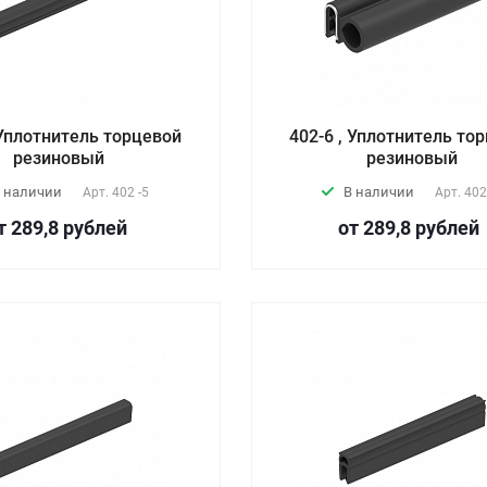
 Уплотнитель торцевой
402-6 , Уплотнитель то
резиновый
резиновый
 наличии
В наличии
Арт.
402 -5
Арт.
402
т 289,8
руб
лей
от 289,8
руб
лей