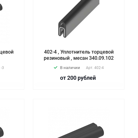
рцевой
402-4 , Уплотнитель торцевой
резиновый , месан 340.09.102
В наличии
 -3
Арт.
402-4
от 200
руб
лей