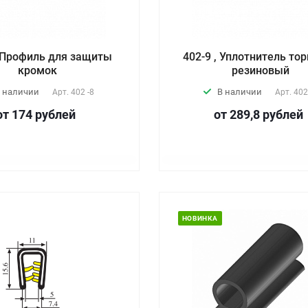
, Профиль для защиты
402-9 , Уплотнитель то
кромок
резиновый
 наличии
В наличии
Арт.
402 -8
Арт.
402
от 174
руб
лей
от 289,8
руб
лей
НОВИНКА