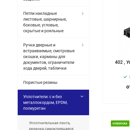
Петли накладные
листовые, шарнирные,
боковые, угловые,
скрытые и рояльные
Ручки дверные и
встраиваемые, смотровые
окошки, карманы для
402 , 
документов, ограничители
хода дверей, таблички
Пористые резины
о
Уплотнители: с и без
металлокордом, EPDM,
полиуретан
Уплотнительная лента,
НОВИНКА
резинка самоклеящаяся