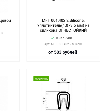
рцевой
MFT 001.402.2.Silicone,
Уплотнитель(1,0 -3,5 мм) из
силикона ОГНЕСТОЙКИЙ
 -9
В наличии
Арт.
MFT 001.402.2.Silicone
от 503
руб
лей
НОВИНКА