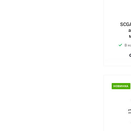
SCGA
а
В н
НОВИНКА