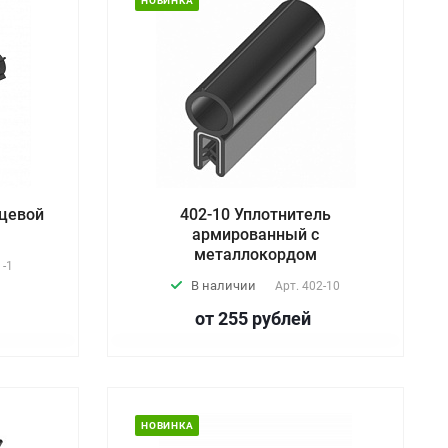
НОВИНКА
рцевой
402-10 Уплотнитель
армированный с
металлокордом
 -1
В наличии
Арт.
402-10
от 255
руб
лей
НОВИНКА