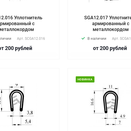
2.016 Уплотнитель
SGA12.017 Уплотнит
рмированный с
армированный с
металлокордом
металлокордом
аличии
В наличии
Арт.
SCGA12.016
Арт.
SCGA1
от 200
руб
лей
от 200
руб
лей
НОВИНКА