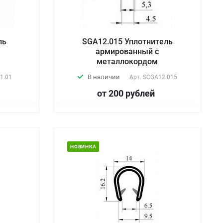
ль
SGA12.015 Уплотнитель
армированный с
металлокордом
В наличии
1.01
Арт.
SCGA12.015
от 200
руб
лей
НОВИНКА