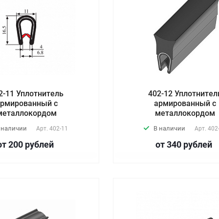
2-11 Уплотнитель
402-12 Уплотнител
рмированный с
армированный с
металлокордом
металлокордом
 наличии
В наличии
Арт.
402-11
Арт.
402
от 200
руб
лей
от 340
руб
лей