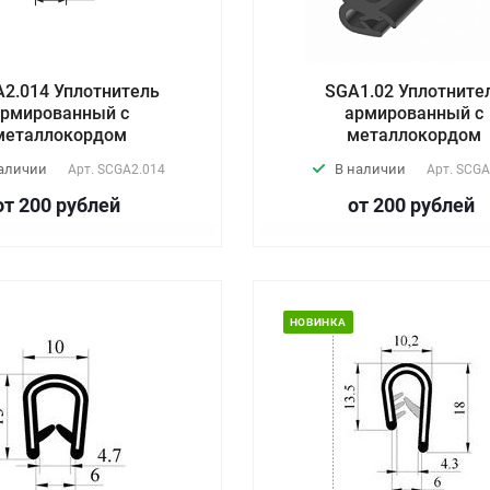
2.014 Уплотнитель
SGA1.02 Уплотните
рмированный с
армированный с
металлокордом
металлокордом
аличии
В наличии
Арт.
SCGA2.014
Арт.
SCGA
от 200
руб
лей
от 200
руб
лей
НОВИНКА