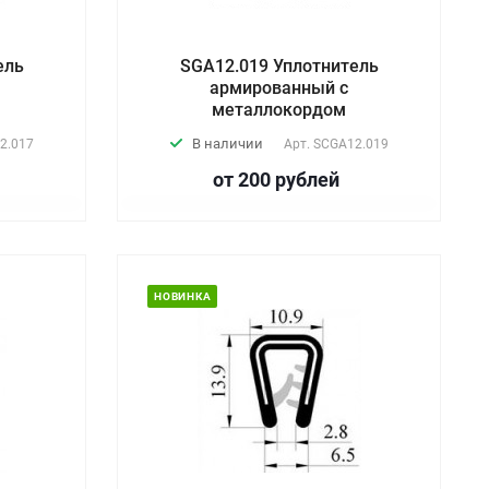
ель
SGA12.019 Уплотнитель
армированный с
металлокордом
В наличии
2.017
Арт.
SCGA12.019
от 200
руб
лей
НОВИНКА