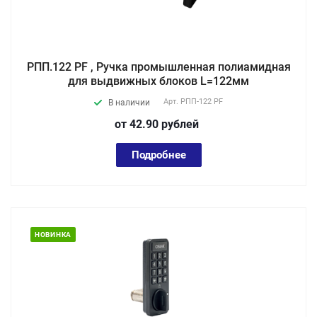
РПП.122 PF , Ручка промышленная полиамидная
для выдвижных блоков L=122мм
Арт.
РПП-122 PF
В наличии
от 42.90
руб
лей
Подробнее
НОВИНКА