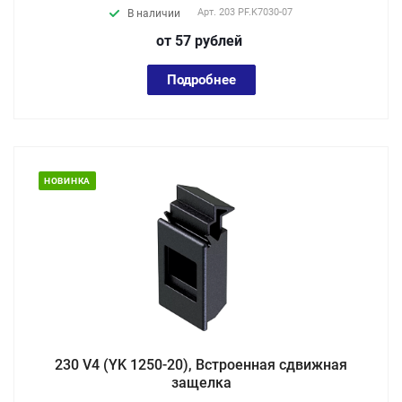
Арт.
203 PF.K7030-07
В наличии
от 57
руб
лей
Подробнее
НОВИНКА
230 V4 (YK 1250-20), Встроенная cдвижная
защелка