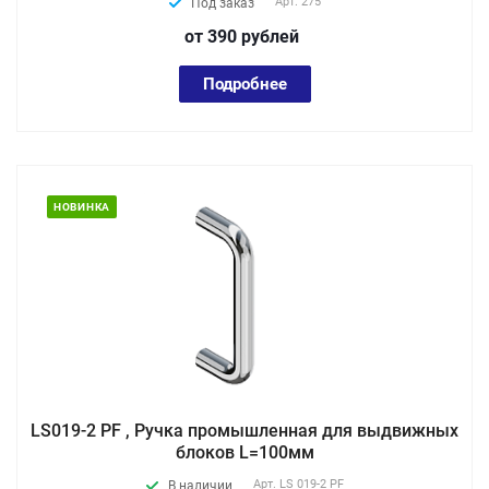
Арт.
275
Под заказ
от 390
руб
лей
Подробнее
НОВИНКА
LS019-2 PF , Ручка промышленная для выдвижных
блоков L=100мм
Арт.
LS 019-2 PF
В наличии