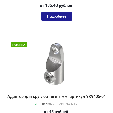
от 185.40
руб
лей
Подробнее
НОВИНКА
Адаптер для круглой тяги 8 мм, артикул YK9405-01
Арт.
YK9405-01
В наличии
от 45
руб
лей