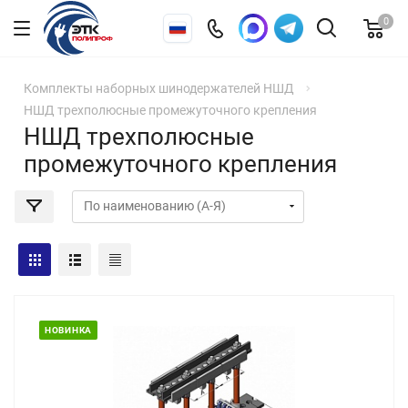
0
Комплекты наборных шинодержателей НШД
НШД трехполюсные промежуточного крепления
НШД трехполюсные
промежуточного крепления
НОВИНКА