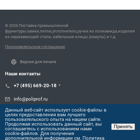
© 2026 Поставка промышленной
фурнитуры:замки,петли,уплотнитель,ручки из полиамида,изделия
из нержавеющей стали, кабельные клицы (хомуты) и т.д.
Пользовательское соглашение
Версия для печати
Наши контакты
+7 (495) 669-20-18
info@poliprof.ru
Данный веб-сайт использует cookie-файлы в
ул. Черняховского, 86/1
целях предоставления вам лучшего
пользовательского опыта на нашем сайте.
Продолжая использовать данный сайт, вы
Принять
соглашаетесь с использованием нами
cookie-файлов. Для получения
дополнительной информации см.
Политика