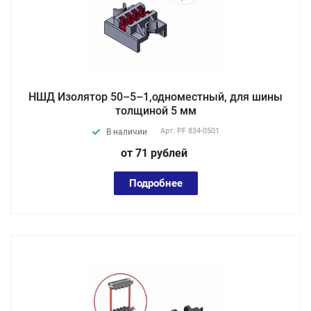
НШД Изолятор 50–5–1,одноместный, для шины
толщиной 5 мм
Арт.
PF 834-0501
В наличии
от 71
руб
лей
Подробнее