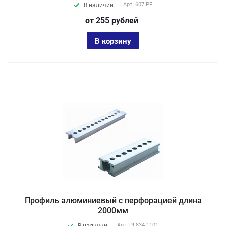
Арт.
607 PF
В наличии
от 255
руб
лей
В корзину
Профиль алюминиевый с перфорацией длина
2000мм
Арт.
PF834-1101