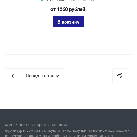
В наличии
от 1260
руб
лей
В корзину
Назад к списку
© 2026 Поставка промышленной
фурнитуры:замки,петли,уплотнитель,ручки из полиамида,изделия
из нержавеющей стали, кабельные клицы (хомуты) и т.д.