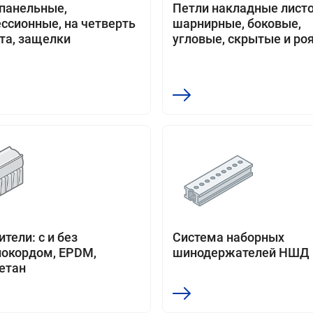
панельные,
Петли накладные лист
ссионные, на четверть
шарнирные, боковые,
та, защелки
угловые, скрытые и ро
тели: с и без
Система наборных
окордом, EPDM,
шинодержателей НШД
етан