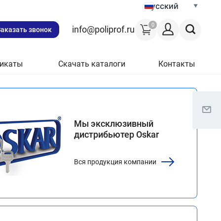
Русский
0
info@poliprof.ru
Заказать звонок
икаты
Скачать каталоги
Контакты
Мы эксклюзивный
дистрибьютер Oskar
Вся продукция компании
тупления
ктронные
ки