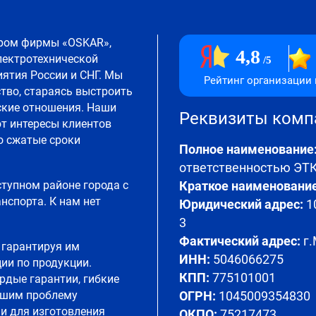
ром фирмы «OSKAR»,
4,8
лектротехнической
5
ятия России и СНГ. Мы
Рейтинг организации 
тво, стараясь выстроить
ские отношения. Наши
Реквизиты ком
т интересы клиентов
о сжатые сроки
Полное наименование
ответственностью Э
ступном районе города с
Краткое наименование
спорта. К нам нет
Юридический адрес:
10
3
Фактический адрес:
г.
 гарантируя им
ИНН:
5046066275
ии по продукции.
КПП:
775101001
рдые гарантии, гибкие
ешим проблему
ОГРН:
1045009354830
и для изготовления
ОКПО:
75217473