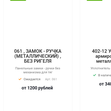
61 , ЗАМОК - РУЧКА
402-12 Уплотнит
МЕТАЛЛИЧЕСКИЙ) ,
армированный
БЕЗ РИГЕЛЯ
металлокордо
нельные замки - ручки без
Уплотнитель с металлок
механизма для тяг
В наличии
Арт.
40
Ожидается
Арт.
061
от 340
руб
лей
от 1200
руб
лей