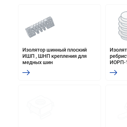
Изолятор шинный плоский
Изоля
ИШП , ШНП крепления для
ребри
медных шин
ИОРП-