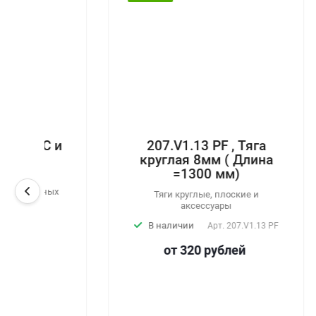
 и
207.V1.13 PF , Тяга
0
круглая 8мм ( Длина
(
=1300 мм)
ых
Тяги круглые, плоские и
Па
аксессуары
В наличии
Арт.
207.V1.13 PF
от 320
руб
лей