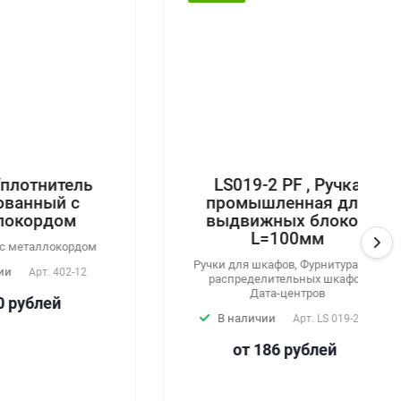
ель
LS019-2 PF , Ручка
 с
промышленная для
м
выдвижных блоков
L=100мм
ордом
Ручки для шкафов, Фурнитура для
2-12
распределительных шкафов
Дата-центров
В наличии
Арт.
LS 019-2 PF
от 186
руб
лей