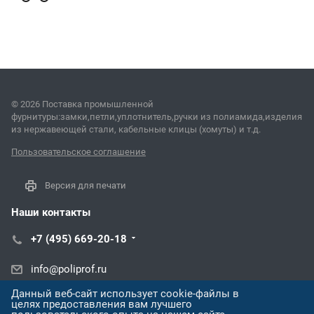
© 2026 Поставка промышленной
фурнитуры:замки,петли,уплотнитель,ручки из полиамида,изделия
из нержавеющей стали, кабельные клицы (хомуты) и т.д.
Пользовательское соглашение
Версия для печати
Наши контакты
+7 (495) 669-20-18
info@poliprof.ru
Данный веб-сайт использует cookie-файлы в
ул. Черняховского, 86/1
целях предоставления вам лучшего