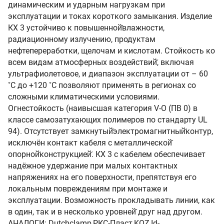
динамическим и ударным нагрузкам при
эксплуатации и токах короткого замыкания. Изделие
КХ 3 устойчиво к повышенной̆влажности,
радиационному излучению, продуктам
нефтепереработки, щелочам и кислотам. Стойкость ко
всем видам атмосферных воздействий̆, включая
ультрафиолетовое, и диапазон эксплуатации от – 60
˚С до +120 ˚С позволяют применять в регионах со
сложными климатическими условиями.
Огнестойкость (наивысшая категория V-O (ПВ 0) в
классе самозатухающих полимеров по стандарту UL
94). Отсутствует замкнутый̆электромагнитный̆контур,
исключён контакт кабеля с металлической̆
опорной̆конструкцией̆. КХ 3 с кабелем обеспечивает
надёжное удержание при малых контактных
напряжениях на его поверхности, препятствуя его
локальным повреждениям при монтаже и
эксплуатации. Возможность прокладывать линии, как
в один, так и в несколько уровней̆ друг над другом.
АНАЛОГИ: Dutchclamp,РКС-Пласт,KOZ,Id-