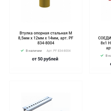
Втулка опорная стальная М
8,5мм х 12мм х 14мм, арт. PF
СОЕД
834-8004
8х1 Н
ар
В наличии
Арт.
PF 834-8004
В 
от 50
руб
лей