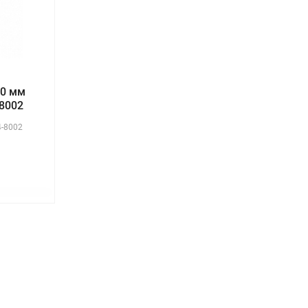
20 мм
-8002
4-8002