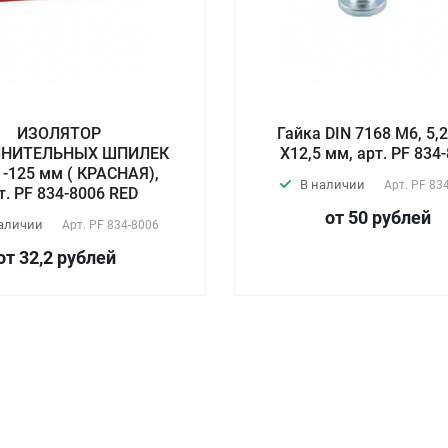
ИЗОЛЯТОР
Гайка DIN 7168 М6, 5,
ИНИТЕЛЬНЫХ ШПИЛЕК
X12,5 мм, арт. PF 834
 -125 мм ( КРАСНАЯ),
В наличии
Арт.
PF 83
т. PF 834-8006 RED
от 50
руб
лей
наличии
Арт.
PF 834-8006
от 32,2
руб
лей