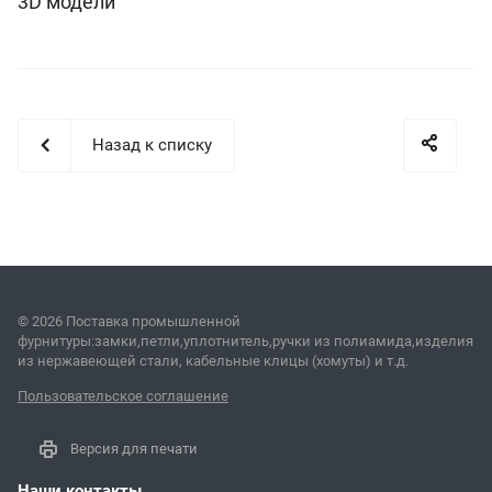
3D модели
Назад к списку
© 2026 Поставка промышленной
фурнитуры:замки,петли,уплотнитель,ручки из полиамида,изделия
из нержавеющей стали, кабельные клицы (хомуты) и т.д.
Пользовательское соглашение
Версия для печати
Наши контакты