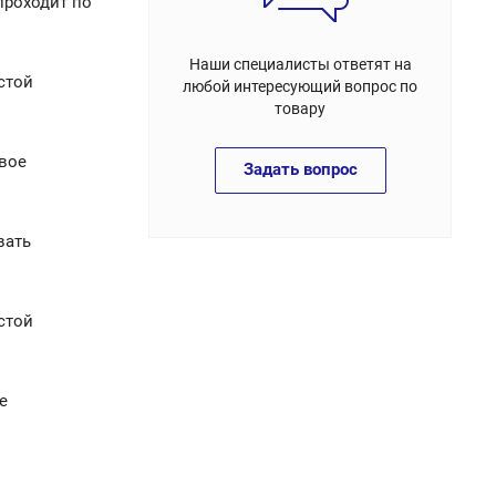
проходит по
Наши специалисты ответят на
стой
любой интересующий вопрос по
товару
вое
Задать вопрос
вать
стой
е