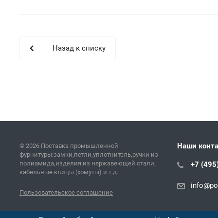
Назад к списку
Наши конт
© 2026 Поставка промышленной
фурнитуры:замки,петли,уплотнитель,ручки из
полиамида,изделия из нержавеющей стали,
+7 (495
кабельные клицы (хомуты) и т.д.
info@pol
Пользовательское соглашение
Версия для печати