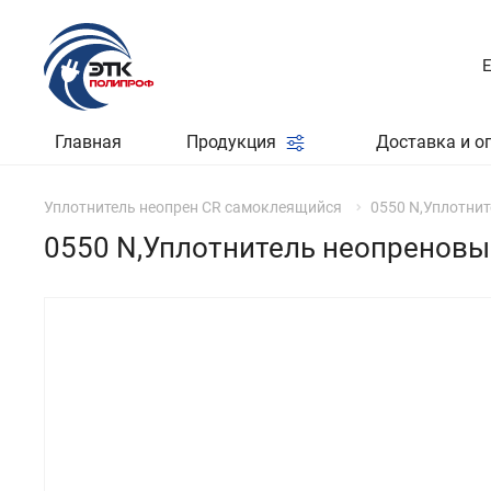
Главная
Продукция
Доставка и о
Уплотнитель неопрен CR самоклеящийся
0550 N,Уплотни
0550 N,Уплотнитель неопреновы