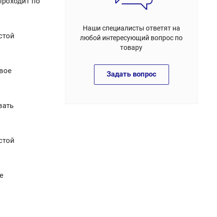
проходит по
Наши специалисты ответят на
стой
любой интересующий вопрос по
товару
вое
Задать вопрос
вать
стой
е