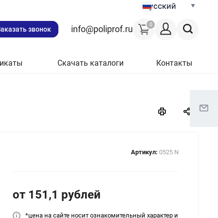
Русский
0
info@poliprof.ru
Заказать звонок
икаты
Скачать каталоги
Контакты
Артикул:
0525 N
от 151,1
руб
лей
*цена на сайт
е носит ознакомительный характер и