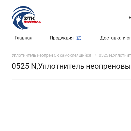
Главная
Продукция
Доставка и о
Уплотнитель неопрен CR самоклеящийся
0525 N,Уплотни
0525 N,Уплотнитель неопреновы