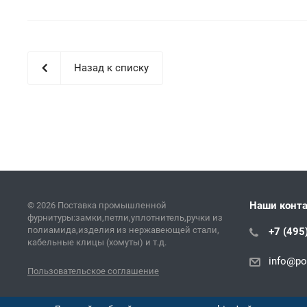
Назад к списку
Наши конт
© 2026 Поставка промышленной
фурнитуры:замки,петли,уплотнитель,ручки из
полиамида,изделия из нержавеющей стали,
+7 (495
кабельные клицы (хомуты) и т.д.
info@pol
Пользовательское соглашение
Версия для печати