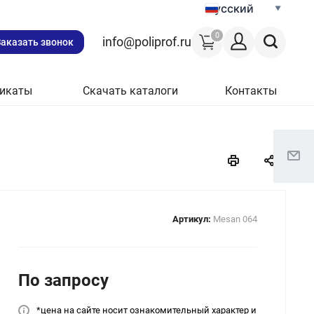
Русский
0
info@poliprof.ru
Заказать звонок
икаты
Скачать каталоги
Контакты
Артикул:
Mesan 064
По зап
р
осу
*цена на сайт
е носит ознакомительный характер и