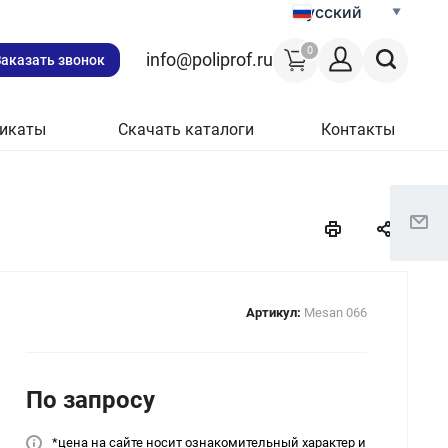
Русский
0
info@poliprof.ru
Заказать звонок
икаты
Скачать каталоги
Контакты
Артикул:
Mesan 066
По зап
р
осу
*цена на сайт
е носит ознакомительный характер и