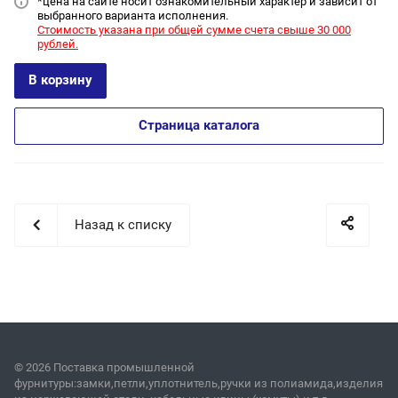
*цена на сайт
е носит ознакомительный характер и зависит от
выбранного варианта исполнения.
Стоимость указана при общей сумме счета свыше 30 000
рублей.
В корзину
Страница каталога
Назад к списку
© 2026 Поставка промышленной
фурнитуры:замки,петли,уплотнитель,ручки из полиамида,изделия