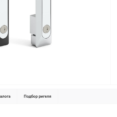
талога
Подбор ригеля