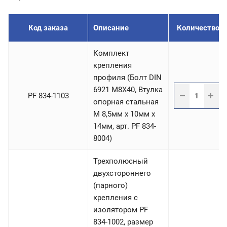
Код заказа
Описание
Количество /
Комплект
крепления
профиля (Болт DIN
6921 М8Х40, Втулка
PF 834-1103
опорная стальная
М 8,5мм х 10мм х
14мм, арт. PF 834-
8004)
Трехполюсный
двухстороннего
(парного)
крепления с
изолятором PF
834-1002, размер