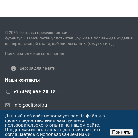
© 2026 Поставка промышленной
фурнитуры:замки,петли,уплотнитель,ручки из полиамида,изделия
из нержавеющей стали, кабельные клицы (хомуты) и т.д.
Пользовательское соглашение
Версия для печати
Наши контакты
+7 (495) 669-20-18
info@poliprof.ru
Данный веб-сайт использует cookie-файлы в
ул. Черняховского, 86/1
целях предоставления вам лучшего
пользовательского опыта на нашем сайте.
Продолжая использовать данный сайт, вы
Принять
соглашаетесь с использованием нами