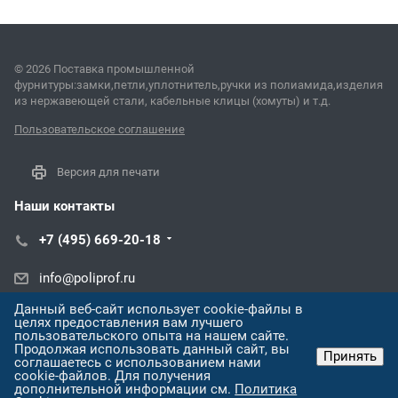
© 2026 Поставка промышленной
фурнитуры:замки,петли,уплотнитель,ручки из полиамида,изделия
из нержавеющей стали, кабельные клицы (хомуты) и т.д.
Пользовательское соглашение
Версия для печати
Наши контакты
+7 (495) 669-20-18
info@poliprof.ru
Данный веб-сайт использует cookie-файлы в
ул. Черняховского, 86/1
целях предоставления вам лучшего
пользовательского опыта на нашем сайте.
Продолжая использовать данный сайт, вы
Принять
соглашаетесь с использованием нами
cookie-файлов. Для получения
дополнительной информации см.
Политика