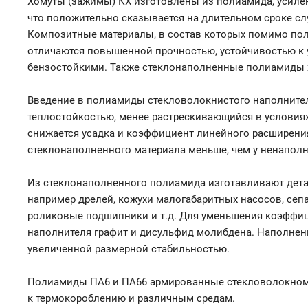
Хомуты (зажимы) КХ изготовлены из полиамида, усиле
что положительно сказывается на длительном сроке слу
Композитные материалы, в состав которых помимо пол
отличаются повышенной прочностью, устойчивостью к у
бензостойкими. Также стеклонаполненные полиамиды 
Введение в полиамиды стекловолокнистого наполнител
теплостойкостью, менее растрескивающийся в условия
снижается усадка и коэффициент линейного расширения
стеклонаполненного материала меньше, чем у ненаполн
Из стеклонаполненного полиамида изготавливают детал
например дрелей, кожухи малогабаритных насосов, сеп
роликовые подшипники и т.д. Для уменьшения коэффиц
наполнителя графит и дисульфид молибдена. Наполне
увеличенной размерной стабильностью.
Полиамиды ПА6 и ПА66 армированные стекловолокном, 
к термокороблению и различным средам.