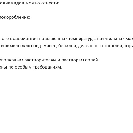
полиамидов можно отнести:
рмокороблению.
ного воздействия повышенных температур, значительных ме
и химических сред: масел, бензина, дизельного топлива, то
неполярным растворителям и растворам солей.
лены по особым требованиям.