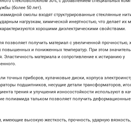
нного стекловолокном 30%, с добавлением специальных ком
жбы (более 50 лет).
иамидной смолы входят структурированные стеклянные нити
дарным нагрузкам, химической инертностью, что делает их м
характеризуются хорошими диэлектрическими свойствами.
я позволяет получить материал с увеличенной прочностью, 
х повышенных и пониженных температур. При этом значител
. Эластичность материала и сопротивление к истиранию у
енного.
и точных приборов, кулачковые диски, корпуса электроинст
араторы подшипников, несущие детали трансформаторов, иго
иента трения и улучшения износостойкости используют в ка
ние полиамида тальком позволяет получить деформационные
имеющие высокую жесткость, прочность, ударную вязкость,