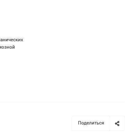
ханических
рмозной
Поделиться