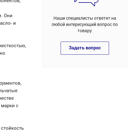
понентов,
. Они
Наши специалисты ответят на
асло- и
любой интересующий вопрос по
товару
жесткостью,
Задать вопрос
ьно
рументов,
льчатые
честве
 марки с
 стойкость