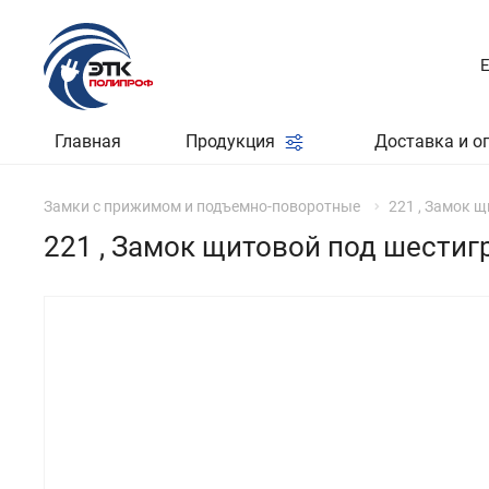
Главная
Продукция
Доставка и о
Замки с прижимом и подъемно-поворотные
221 , Замок 
221 , Замок щитовой под шестиг