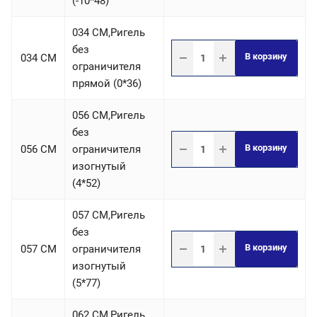
(-10*48)
034 СM,Ригель
без
В корзину
034 CM
ограничителя
прямой (0*36)
056 СM,Ригель
без
В корзину
056 CM
ограничителя
изогнутый
(4*52)
057 СM,Ригель
без
В корзину
057 CM
ограничителя
изогнутый
(5*77)
062 СM,Ригель