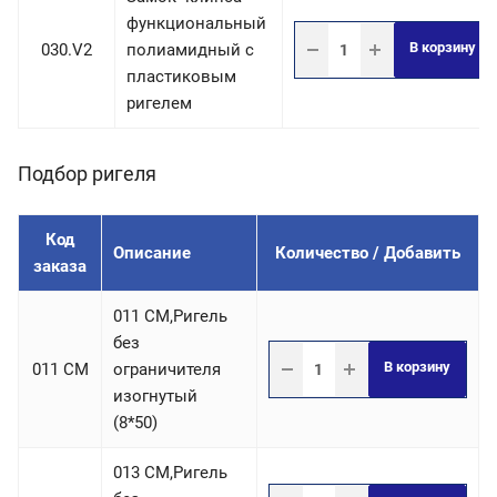
функциональный
В корзину
030.V2
полиамидный с
пластиковым
ригелем
Подбор ригеля
Код
Описание
Количество / Добавить
заказа
011 СM,Ригель
без
В корзину
011 CM
ограничителя
изогнутый
(8*50)
013 СM,Ригель