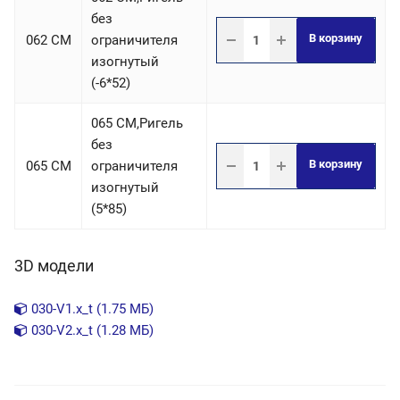
без
В корзину
062 CM
ограничителя
изогнутый
(-6*52)
065 СM,Ригель
без
В корзину
065 CM
ограничителя
изогнутый
(5*85)
3D модели
030-V1.x_t (1.75 МБ)
030-V2.x_t (1.28 МБ)