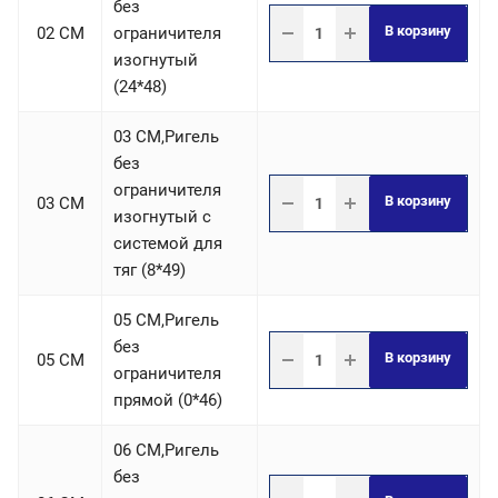
без
В корзину
02 СM
ограничителя
изогнутый
(24*48)
03 СM,Ригель
без
ограничителя
В корзину
03 СM
изогнутый с
системой для
тяг (8*49)
05 СM,Ригель
без
В корзину
05 СM
ограничителя
прямой (0*46)
06 СM,Ригель
без