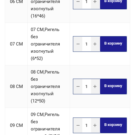
В корзину
06 СM
ограничителя
изогнутый
(16*46)
07 СM,Ригель
без
В корзину
07 СM
ограничителя
изогнутый
(6*52)
08 СM,Ригель
без
В корзину
08 СM
ограничителя
изогнутый
(12*50)
09 СM,Ригель
без
В корзину
09 СM
ограничителя