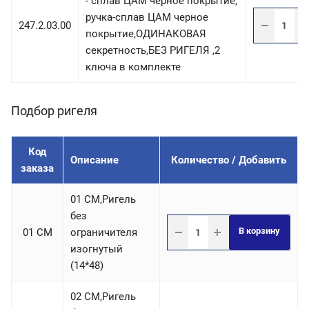
- сплав ЦАМ черное покрытие,
ручка-сплав ЦАМ черное
247.2.03.00
покрытие,ОДИНАКОВАЯ
секретность,БЕЗ РИГЕЛЯ ,2
ключа в комплекте
Подбор ригеля
Код
Описание
Количество / Добавить
заказа
01 СM,Ригель
без
В корзину
01 СM
ограничителя
изогнутый
(14*48)
02 СM,Ригель