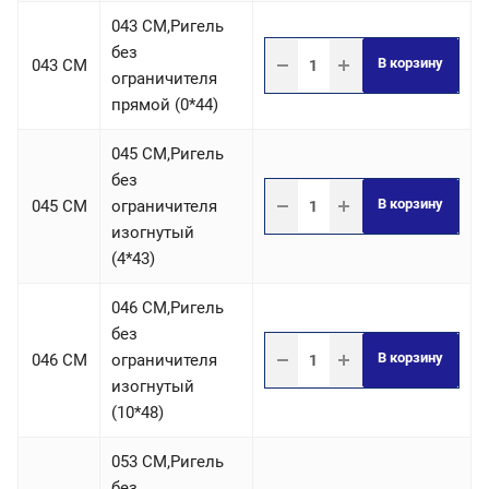
043 СM,Ригель
без
В корзину
043 СM
ограничителя
прямой (0*44)
045 СM,Ригель
без
В корзину
045 СM
ограничителя
изогнутый
(4*43)
046 СM,Ригель
без
В корзину
046 СM
ограничителя
изогнутый
(10*48)
053 СM,Ригель
без