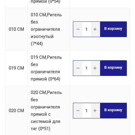
прямой (0*54)
010 СM,Ригель
без
В корзину
010 СM
ограничителя
изогнутый
(7*44)
019 СM,Ригель
без
В корзину
019 СM
ограничителя
прямой (0*64)
020 СM,Ригель
без
ограничителя
В корзину
020 СM
прямой с
системой для
тяг (0*51)