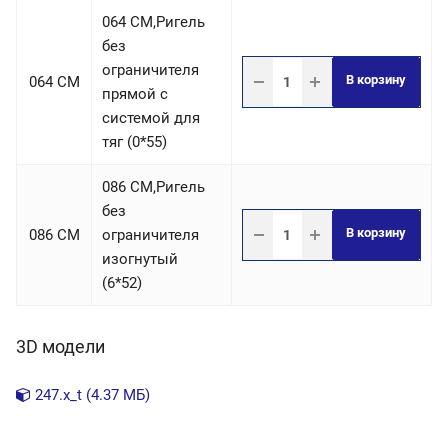
064 СM,Ригель
без
ограничителя
В корзину
064 СM
прямой с
системой для
тяг (0*55)
086 СM,Ригель
без
В корзину
086 СM
ограничителя
изогнутый
(6*52)
3D модели
247.x_t (4.37 МБ)