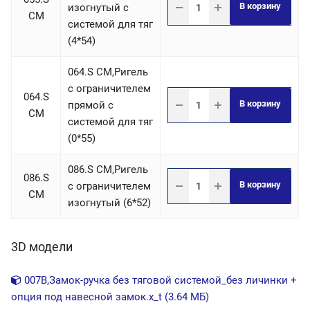
В корзину
изогнутый с
СM
системой для тяг
(4*54)
064.S СM,Ригель
c ограничителем
064.S
В корзину
прямой с
СM
системой для тяг
(0*55)
086.S СM,Ригель
086.S
В корзину
c ограничителем
СM
изогнутый (6*52)
3D модели
007B,Замок-ручка без тяговой системой_без личинки +
опция под навесной замок.x_t (3.64 МБ)