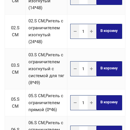
СM
изогнутый
(14*48)
02.S СM,Ригель c
02.S
ограничителем
В корзину
СM
изогнутый
(24*48)
03.S СM,Ригель c
ограничителем
03.S
В корзину
изогнутый с
СM
системой для тяг
(8*49)
05.S СM,Ригель c
05.S
В корзину
ограничителем
СM
прямой (0*46)
06.S СM,Ригель c
06.S
ограничителем