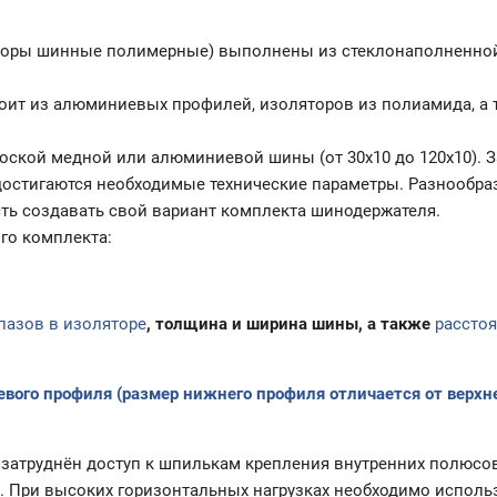
ляторы шинные полимерные) выполнены из стеклонаполненно
оит из алюминиевых профилей, изоляторов из полиамида, а 
ской медной или алюминиевой шины (от 30х10 до 120х10). З
остигаются необходимые технические параметры. Разнообра
ь создавать свой вариант комплекта шинодержателя.
го комплекта:
пазов в изоляторе
, толщина и ширина шины, а также
рассто
ого профиля (размер нижнего профиля отличается от верхне
атруднён доступ к шпилькам крепления внутренних полюсов
. При высоких горизонтальных нагрузках необходимо исполь