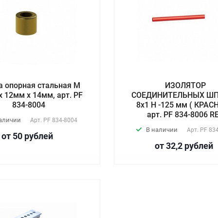
а опорная стальная М
ИЗОЛЯТОР
х 12мм х 14мм, арт. PF
СОЕДИНИТЕЛЬНЫХ Ш
834-8004
8х1 Н -125 мм ( КРАС
арт. PF 834-8006 R
наличии
Арт.
PF 834-8004
В наличии
Арт.
PF 83
от 50
руб
лей
от 32,2
руб
лей