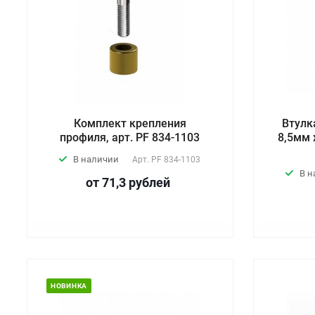
Комплект крепления
Втулк
профиля, арт. PF 834-1103
8,5мм 
В наличии
Арт.
PF 834-1103
В 
от 71,3
руб
лей
НОВИНКА