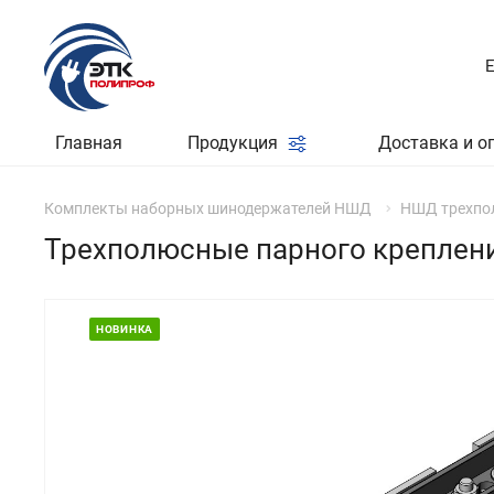
Главная
Продукция
Доставка и о
Комплекты наборных шинодержателей НШД
НШД трехпо
Трехполюсные парного креплени
НОВИНКА