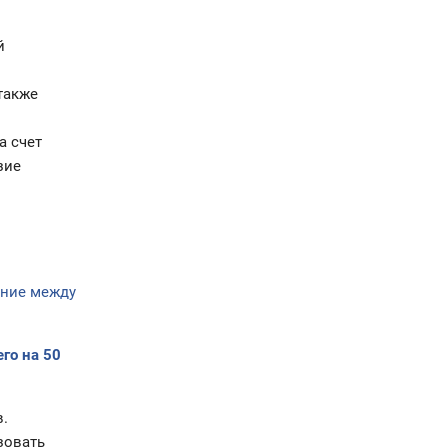
й
также
а счет
зие
яние между
го на 50
.
зовать