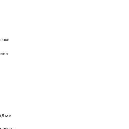
акже
рина
,8 мм