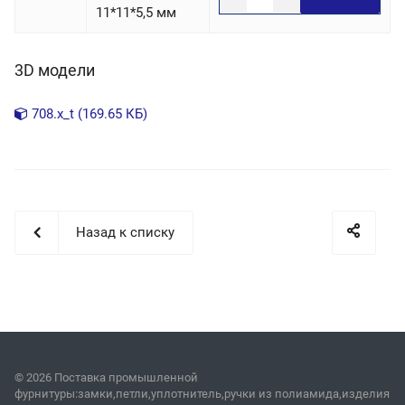
11*11*5,5 мм
3D модели
708.x_t (169.65 КБ)
Назад к списку
© 2026 Поставка промышленной
фурнитуры:замки,петли,уплотнитель,ручки из полиамида,изделия