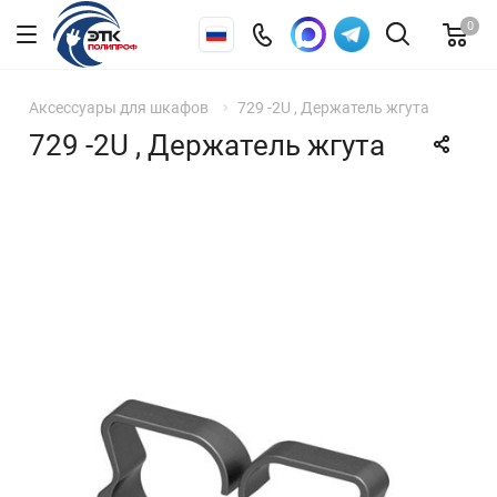
0
Аксессуары для шкафов
729 -2U , Держатель жгута
729 -2U , Держатель жгута