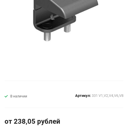
Артикул:
331 V1,V2,V4,V6,V8
В наличии
от 238,05
руб
лей