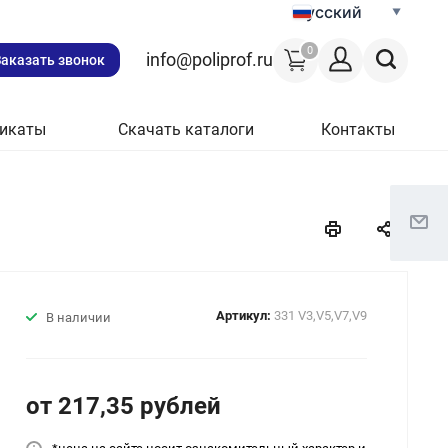
Русский
0
info@poliprof.ru
Заказать звонок
икаты
Скачать каталоги
Контакты
Артикул:
331 V3,V5,V7,V9
В наличии
от 217,35
руб
лей