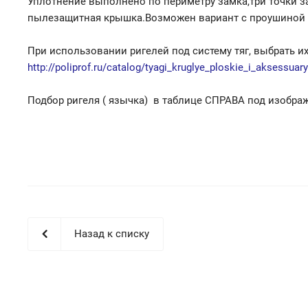
Уплотнение выполнено по периметру замка,три точки з
пылезащитная крышка.Возможен вариант с проушиной 
При использовании ригелей под систему тяг, выбрать и
http://poliprof.ru/catalog/tyagi_kruglye_ploskie_i_aksessuary
Подбор ригеля ( язычка) в таблице СПРАВА под изобра
Назад к списку