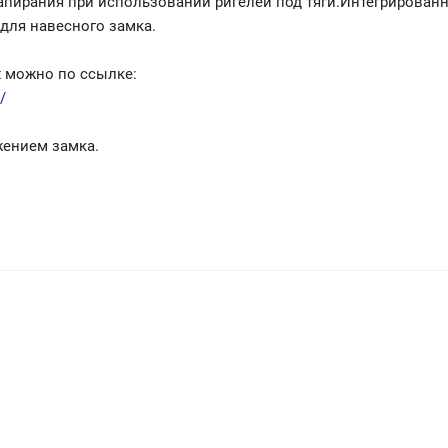
апирания при использовании ригелей под тяги.Интегрированн
для навесного замка.
х можно по ссылке:
/
жением замка.