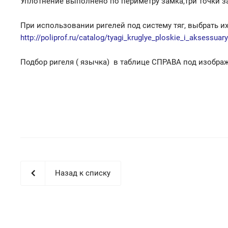
Уплотнение выполнено по периметру замка,три точки з
При использовании ригелей под систему тяг, выбрать и
http://poliprof.ru/catalog/tyagi_kruglye_ploskie_i_aksessuary
Подбор ригеля ( язычка) в таблице СПРАВА под изобра
Назад к списку