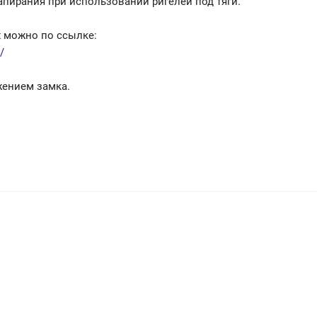
апирания при использовании ригелей под тяги.
х можно по ссылке:
/
жением замка.