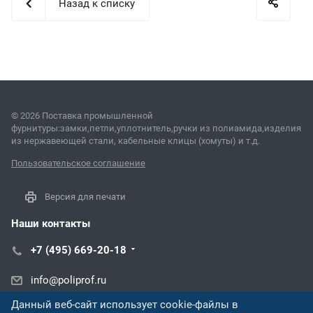
Назад к списку
© 2026 Поставка промышленной
фурнитуры:замки,петли,уплотнитель,ручки из полиамида,изделия
из нержавеющей стали, кабельные клицы (хомуты) и т.д.
Пользовательское соглашение
Версия для печати
Наши контакты
+7 (495) 669-20-18
info@poliprof.ru
Данный веб-сайт использует cookie-файлы в
ул. Черняховского, 86/1